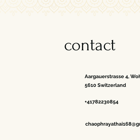
contact
Aargauerstrasse 4, Wo
5610 Switzerland
+41782230854
chaophrayathai168@g