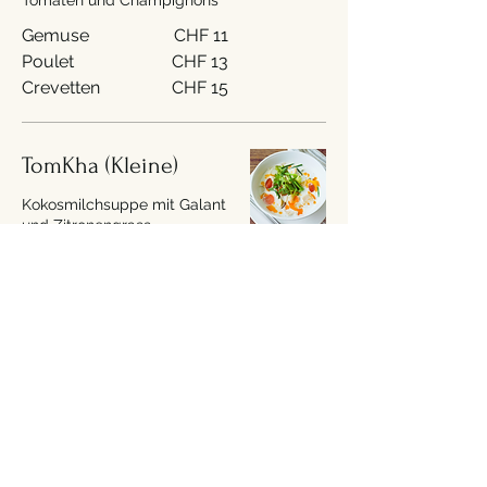
Tomaten und Champignons
Gemuse
CHF 11
Poulet
CHF 13
Crevetten
CHF 15
TomKha (Kleine)
Kokosmilchsuppe mit Galant
und Zitronengrass
Gemuse
CHF 11
Poulet
CHF 13
Crevetten
CHF 15
CHF 18
Glasnudeln
Salat (Yam-
Wun-Sen)