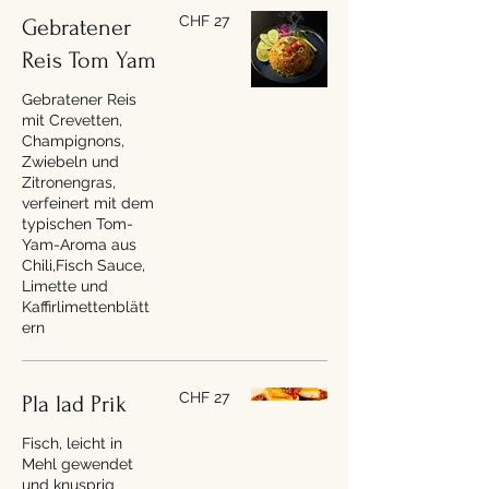
CHF 27
Gebratener
Reis Tom Yam
Gebratener Reis
mit Crevetten,
Champignons,
Zwiebeln und
Zitronengras,
verfeinert mit dem
typischen Tom-
Yam-Aroma aus
Chili,Fisch Sauce,
Limette und
Kaffirlimettenblätt
ern
CHF 27
Pla lad Prik
Fisch, leicht in
Mehl gewendet
und knusprig