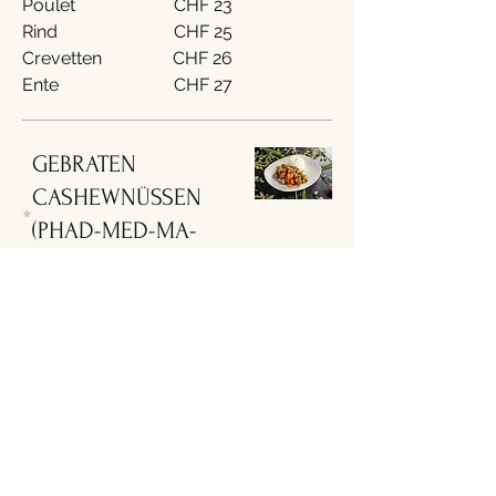
Poulet
CHF 23
Rind
CHF 25
Crevetten
CHF 26
Ente
CHF 27
GEBRATEN
CASHEWNÜSSEN
(PHAD-MED-MA-
MUANG)
Fleisch gebraten an
Chilipastensauce mit
Cashewnüssen,
Gemuse
CHF 21
Tofu
CHF 22
Poulet
CHF 23
Rind
CHF 25
Crevetten
CHF 26