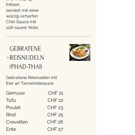
frittiert,
serviert mit einer
würzig-scharfen
Chili-Sauce mit
süß-saurer Note.
GEBRATENE
REISNUDELN
(PHAD-THAI)
Gebratene Reisnudeln mit
Eier an Tamarindesauce
Gemuse
CHF 21
Tofu
CHF 22
Poulet
CHF 23
Rind
CHF 25
Crevetten
CHF 26
Ente
CHF 27