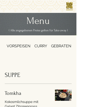
Menu
( Alle angegebenen Preise gelten für Take-away )
VORSPEISEN
CURRY
GEBRATEN
SUPPE
SUPPE
Tomkha
Kokosmilchsuppe mit
Galant,Zitronengrass