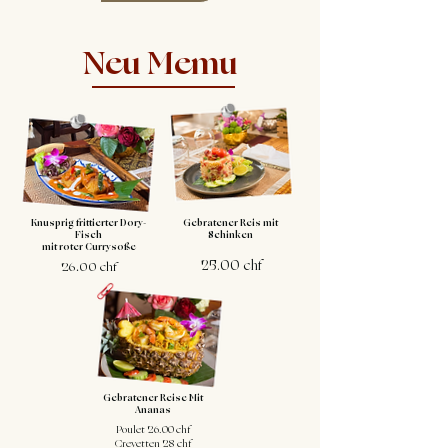
Neu Memu
Knusprig frittierter Dory-
Gebratener Reis mit
Fisch
Schinken
mit roter Currysoße
25.00 chf
26.00 chf
Gebratener Reise Mit
Ananas
Poulet 26.00 chf
Crevetten 28 chf