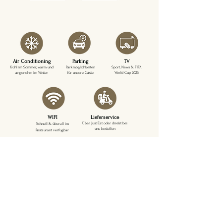
Air Conditioning
Parking
TV
Kühl im Sommer, warm und
Parkmöglichkeiten
Sport, News & FIFA
angenehm im Winter
für unsere Gäste
World Cup 2026
WIFI
Lieferservice
Über Just Eat oder direkt bei
Schnell & überall im
uns bestellen
Restaurant verfügbar
Kontakt
Address