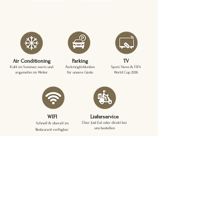
Air Conditioning
Parking
TV
Kühl im Sommer, warm und
Parkmöglichkeiten
Sport, News & FIFA
angenehm im Winter
für unsere Gäste
World Cup 2026
WIFI
Lieferservice
Über Just Eat oder direkt bei
Schnell & überall im
uns bestellen
Restaurant verfügbar
Kontakt
Address