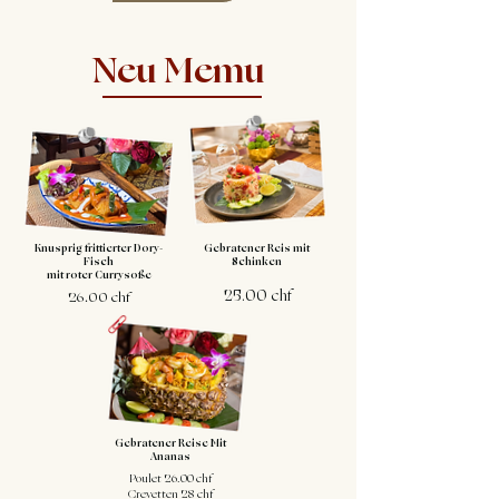
Neu Memu
Knusprig frittierter Dory-
Gebratener Reis mit
Fisch
Schinken
mit roter Currysoße
25.00 chf
26.00 chf
Gebratener Reise Mit
Ananas
Poulet 26.00 chf
Crevetten 28 chf